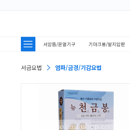
서암뜸/온열기구
기마크봉/발지압판
서금요법
염파/금경/기감요법